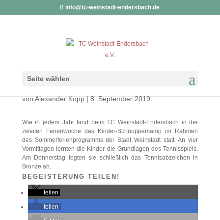
info@tc-weinstadt-endersbach.de
ERFOLGREICHES
Seite wählen
SCHNUPPERCAMP
von
Alexander Kopp
|
8. September 2019
Wie in jedem Jahr fand beim TC Weinstadt-Endersbach in der
zweiten Ferienwoche das Kinder-Schnuppercamp im Rahmen
des Sommerferienprogramms der Stadt Weinstadt statt. An vier
Vormittagen lernten die Kinder die Grundlagen des Tennisspiels.
Am Donnerstag legten sie schließlich das Tennisabzeichen in
Bronze ab.
BEGEISTERUNG TEILEN!
teilen
teilen