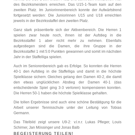
des Bezirksmeisters erreichen. Das U15-1-Team kam auf den
zweiten Platz. Im Juniorinnenbereich konnte der Aufwärtstrend
fortgesetzt werden: Die Juniorinnen U15 und U18 erreichten
jeweils in der Bezirksstaffel den zweiten Platz.
Ganz stark präsentierte sich der Aktivenbereich. Die Herren 1
spielen zwar heute noch, ihnen ist der Aufstieg in die
Bezirksstaffel 1 aber nicht mehr zu nehmen. Ebenfalls
aufgestiegen sind die Damen, die ihre Gruppe in der
Bezirksstaffel 1 mit 5:0 Punkten gewannen und somit im nächsten
Jahr in der Staffelliga spielen.
Auch im Seniorenbereich gab es Erfolge. So konnten die Herren
40-1 den Aufstieg in die Staffelliga und damit in die höchste
Spielklasse sichern. Gleiches gelang den Damen 40-2, die damit
den etwas unglücklichen Abstieg der Damen 40-1 (das
entscheidende Spiel ging 3-3 verloren) kompensieren konnten.
Die Herren 50-1 haben die höchste Spielklasse gehalten.
Die tollen Ergebnisse sind auch eine schöne Bestätigung für die
Arbeit unserer Tennisschule unter der Leitung von Tobias
Germann.
Das Titelbild zeigt unsere U9-2: v.l.n.r. Lukas Pfleger, Louis
Schirner, Jan Mössinger und Jonas Balb
BEGEISTERUNG TEILEN!