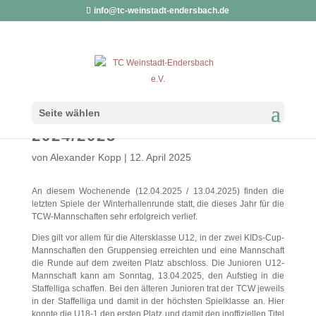
info@tc-weinstadt-endersbach.de
ABSCHLUSS DER
Seite wählen
WINTERHALLENRUNDE
2024/2025
von
Alexander Kopp
|
12. April 2025
An diesem Wochenende (12.04.2025 / 13.04.2025) finden die
letzten Spiele der Winterhallenrunde statt, die dieses Jahr für die
TCW-Mannschaften sehr erfolgreich verlief.
Dies gilt vor allem für die Altersklasse U12, in der zwei KIDs-Cup-
Mannschaften den Gruppensieg erreichten und eine Mannschaft
die Runde auf dem zweiten Platz abschloss. Die Junioren U12-
Mannschaft kann am Sonntag, 13.04.2025, den Aufstieg in die
Staffelliga schaffen. Bei den älteren Junioren trat der TCW jeweils
in der Staffelliga und damit in der höchsten Spielklasse an. Hier
konnte die U18-1 den ersten Platz und damit den inoffiziellen Titel