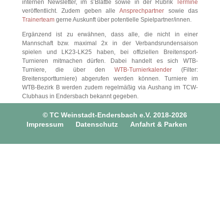
internen Newsletter, im s’Blättle sowie in der Rubrik
Termine
veröffentlicht. Zudem geben alle
Ansprechpartner
sowie das
Trainerteam
gerne Auskunft über potentielle Spielpartner/innen.
Ergänzend ist zu erwähnen, dass alle, die nicht in einer
Mannschaft bzw. maximal 2x in der Verbandsrundensaison
spielen und LK23-LK25 haben, bei offiziellen Breitensport-
Turnieren mitmachen dürfen. Dabei handelt es sich WTB-
Turniere, die über den
WTB-Turnierkalender
(Filter:
Breitensportturniere) abgerufen werden können. Turniere im
WTB-Bezirk B werden zudem regelmäßig via Aushang im TCW-
Clubhaus in Endersbach bekannt gegeben.
© TC Weinstadt-Endersbach e.V. 2018-2026
Impressum
Datenschutz
Anfahrt & Parken