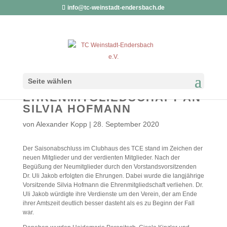
info@tc-weinstadt-endersbach.de
SAISONABSCHLUSS &
Seite wählen
VERLEIHUNG DER
EHRENMITGLIEDSCHAFT AN
SILVIA HOFMANN
von
Alexander Kopp
|
28. September 2020
Der Saisonabschluss im Clubhaus des TCE stand im Zeichen der
neuen Mitglieder und der verdienten Mitglieder. Nach der
Begüßung der Neumitglieder durch den Vorstandsvorsitzenden
Dr. Uli Jakob erfolgten die Ehrungen. Dabei wurde die langjährige
Vorsitzende Silvia Hofmann die Ehrenmitgliedschaft verliehen. Dr.
Uli Jakob würdigte ihre Verdienste um den Verein, der am Ende
ihrer Amtszeit deutlich besser dasteht als es zu Beginn der Fall
war.