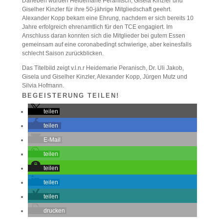
Daneben wurden Heidemarie Peranitsch, Gisela Kinzler und
Giselher Kinzler für ihre 50-jährige Mitgliedschaft geehrt.
Alexander Kopp bekam eine Ehrung, nachdem er sich bereits 10
Jahre erfolgreich ehrenamtlich für den TCE engagiert. Im
Anschluss daran konnten sich die Mitglieder bei gutem Essen
gemeinsam auf eine coronabedingt schwierige, aber keinesfalls
schlecht Saison zurückblicken.
Das Titelbild zeigt v.l.n.r Heidemarie Peranisch, Dr. Uli Jakob,
Gisela und Giselher Kinzler, Alexander Kopp, Jürgen Mutz und
Silvia Hofmann.
BEGEISTERUNG TEILEN!
teilen
teilen
E-Mail
teilen
teilen
teilen
teilen
drucken