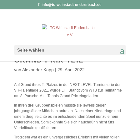
info@tc-weinstadt-endersbach.de
LILLI BRANDT NIMMT AM 8.
Seite wählen
PORSCHE MINI TENNIS
GRAND PRIX TEIL
von
Alexander Kopp
|
29. April 2022
Auf Grund ihres 2. Platzes in der NEXT-LEVEL Turnierserie der
VR-Talentiade 2021, wurde Lilli Brandt vom WTB zur Teilnahme
am 8. Porsche Mini Tennis Grand Prix eingeladen.
In ihren drei Gruppenspielen musste sie jeweils gegen
jahrgangsältere Mädchen antreten. Nach einer Niederlage und
einem Sieg, reichte es im entscheidenden Spiel nur zu einem
Unterschieden. Somit konnte Sie sich hauchdünn nicht fürs
Viertelfinale qualifizieren.
Trotzdem war es ein unvergessliches Erlebnis mit vielen tollen