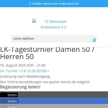
info@tc-weinstadt-endersbach.de
Veranstaltungen
« Alle Veranstaltungen
Seite wählen
Diese Veranstaltung hat bereits stattgefunden.
LK-Tagesturnier Damen 50 /
Herren 50
16. August 2025 8:00
-
21:00
LK- Turnier 17.8. (7:30-20:00)
»
Zulassung nach Meldeeingang.
Nur Online-Anmeldungen via spieler.tennis.de möglich.
Begeisterung teilen!
teilen
teilen
E-Mail