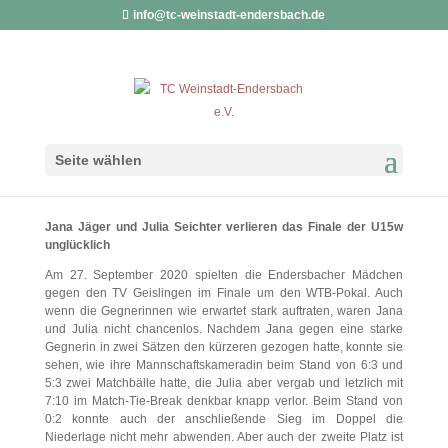
info@tc-weinstadt-endersbach.de
2. PLATZ IM WTB-POKAL
Seite wählen
von
Alexander Kopp
|
7. Oktober 2020
Jana Jäger und Julia Seichter verlieren das Finale der U15w
unglücklich
Am 27. September 2020 spielten die Endersbacher Mädchen
gegen den TV Geislingen im Finale um den WTB-Pokal. Auch
wenn die Gegnerinnen wie erwartet stark auftraten, waren Jana
und Julia nicht chancenlos. Nachdem Jana gegen eine starke
Gegnerin in zwei Sätzen den kürzeren gezogen hatte, konnte sie
sehen, wie ihre Mannschaftskameradin beim Stand von 6:3 und
5:3 zwei Matchbälle hatte, die Julia aber vergab und letzlich mit
7:10 im Match-Tie-Break denkbar knapp verlor. Beim Stand von
0:2 konnte auch der anschließende Sieg im Doppel die
Niederlage nicht mehr abwenden. Aber auch der zweite Platz ist