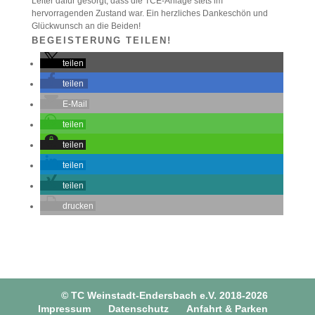
Leiter dafür gesorgt, dass die TCE-Anlage stets im
hervorragenden Zustand war. Ein herzliches Dankeschön und
Glückwunsch an die Beiden!
BEGEISTERUNG TEILEN!
teilen
teilen
E-Mail
teilen
teilen
teilen
teilen
drucken
© TC Weinstadt-Endersbach e.V. 2018-2026
Impressum
Datenschutz
Anfahrt & Parken