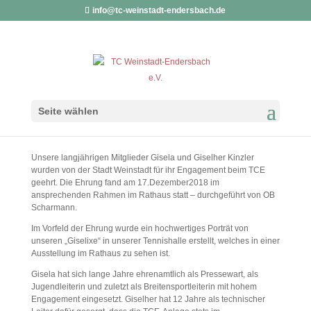
info@tc-weinstadt-endersbach.de
EHRUNG FÜRS EHRENAMT
Seite wählen
von
Silke Harrer
|
17. Februar 2019
Unsere langjährigen Mitglieder Gisela und Giselher Kinzler
wurden von der Stadt Weinstadt für ihr Engagement beim TCE
geehrt. Die Ehrung fand am 17.Dezember2018 im
ansprechenden Rahmen im Rathaus statt – durchgeführt von OB
Scharmann.
Im Vorfeld der Ehrung wurde ein hochwertiges Porträt von
unseren „Giselixe“ in unserer Tennishalle erstellt, welches in einer
Ausstellung im Rathaus zu sehen ist.
Gisela hat sich lange Jahre ehrenamtlich als Pressewart, als
Jugendleiterin und zuletzt als Breitensportleiterin mit hohem
Engagement eingesetzt. Giselher hat 12 Jahre als technischer