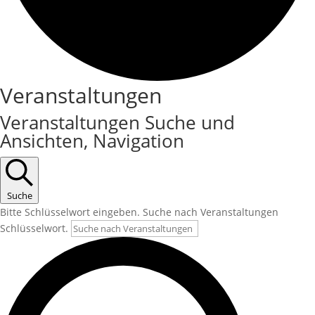
Veranstaltungen
Veranstaltungen
Veranstaltungen Suche und
Ansichten, Navigation
Suche
Bitte Schlüsselwort eingeben. Suche nach Veranstaltungen
Schlüsselwort.