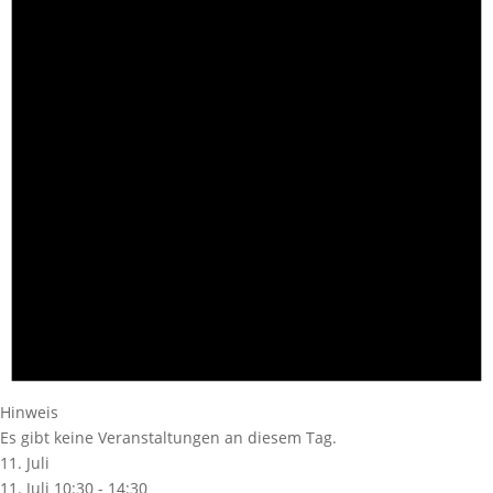
Hinweis
Es gibt keine Veranstaltungen an diesem Tag.
11. Juli
11. Juli 10:30
-
14:30