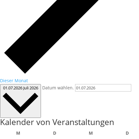
Dieser Monat
Datum wählen.
01.07.2026
Juli 2026
Kalender von Veranstaltungen
Montag
Dienstag
Mittwoch
Donn
M
D
M
D