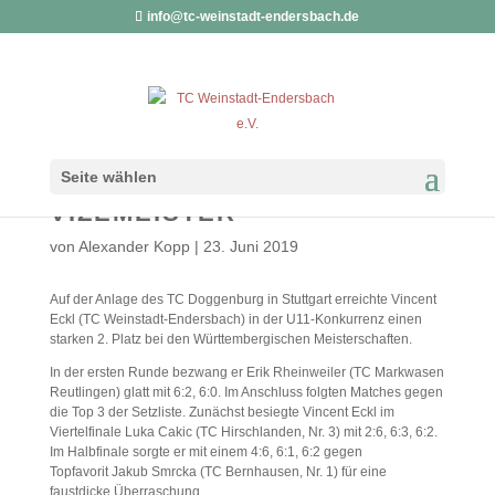
info@tc-weinstadt-endersbach.de
VINCENT ECKL IST
Seite wählen
WÜRTTEMBERGISCHER
VIZEMEISTER
von
Alexander Kopp
|
23. Juni 2019
Auf der Anlage des TC Doggenburg in Stuttgart erreichte Vincent
Eckl (TC Weinstadt-Endersbach) in der U11-Konkurrenz einen
starken 2. Platz bei den Württembergischen Meisterschaften.
In der ersten Runde bezwang er Erik Rheinweiler (TC Markwasen
Reutlingen) glatt mit 6:2, 6:0. Im Anschluss folgten Matches gegen
die Top 3 der Setzliste. Zunächst besiegte Vincent Eckl im
Viertelfinale
Luka Cakic (TC Hirschlanden, Nr. 3) mit 2:6, 6:3, 6:2.
Im Halbfinale sorgte er mit einem
4:6, 6:1, 6:2 gegen
Topfavorit
Jakub Smrcka (TC Bernhausen, Nr. 1) für eine
faustdicke Überraschung.