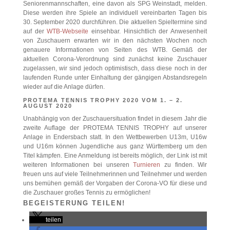
Seniorenmannschaften, eine davon als SPG Weinstadt, melden.
Diese werden ihre Spiele an individuell vereinbarten Tagen bis
30. September 2020 durchführen. Die aktuellen Spieltermine sind
auf der
WTB-Webseite
einsehbar. Hinsichtlich der Anwesenheit
von Zuschauern erwarten wir in den nächsten Wochen noch
genauere Informationen von Seiten des WTB. Gemäß der
aktuellen Corona-Verordnung sind zunächst keine Zuschauer
zugelassen, wir sind jedoch optimistisch, dass diese noch in der
laufenden Runde unter Einhaltung der gängigen Abstandsregeln
wieder auf die Anlage dürfen.
PROTEMA TENNIS TROPHY 2020 VOM 1. – 2.
AUGUST 2020
Unabhängig von der Zuschauersituation findet in diesem Jahr die
zweite Auflage der PROTEMA TENNIS TROPHY auf unserer
Anlage in Endersbach statt. In den Wettbewerben U13m, U16w
und U16m können Jugendliche aus ganz Württemberg um den
Titel kämpfen. Eine Anmeldung ist bereits möglich, der Link ist mit
weiteren Informationen bei unseren
Turnieren
zu finden. Wir
freuen uns auf viele Teilnehmerinnen und Teilnehmer und werden
uns bemühen gemäß der Vorgaben der Corona-VO für diese und
die Zuschauer großes Tennis zu ermöglichen!
BEGEISTERUNG TEILEN!
teilen