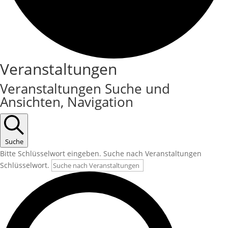
Veranstaltungen
Veranstaltungen
Veranstaltungen Suche und
Ansichten, Navigation
Suche
Bitte Schlüsselwort eingeben. Suche nach Veranstaltungen
Schlüsselwort.